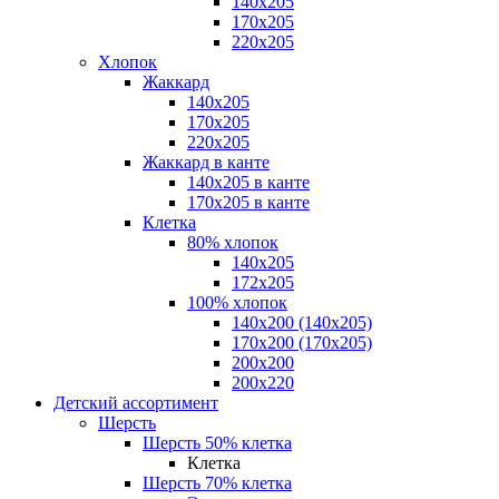
140х205
170х205
220х205
Хлопок
Жаккард
140x205
170х205
220х205
Жаккард в канте
140х205 в канте
170х205 в канте
Клетка
80% хлопок
140x205
172х205
100% хлопок
140x200 (140х205)
170x200 (170х205)
200х200
200х220
Детский ассортимент
Шерсть
Шерсть 50% клетка
Клетка
Шерсть 70% клетка