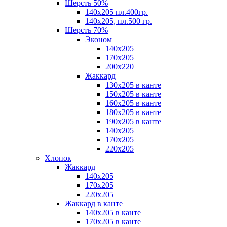
Шерсть 50%
140х205 пл.400гр.
140х205, пл.500 гр.
Шерсть 70%
Эконом
140х205
170х205
200х220
Жаккард
130х205 в канте
150х205 в канте
160х205 в канте
180х205 в канте
190х205 в канте
140х205
170х205
220х205
Хлопок
Жаккард
140x205
170х205
220х205
Жаккард в канте
140х205 в канте
170х205 в канте