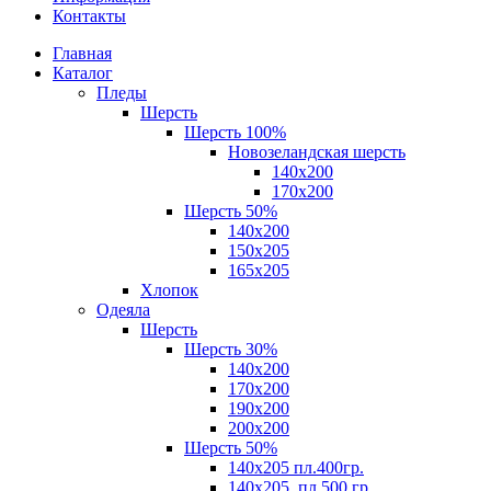
Контакты
Главная
Каталог
Пледы
Шерсть
Шерсть 100%
Новозеландская шерсть
140х200
170x200
Шерсть 50%
140x200
150х205
165х205
Хлопок
Одеяла
Шерсть
Шерсть 30%
140х200
170х200
190х200
200х200
Шерсть 50%
140х205 пл.400гр.
140х205, пл.500 гр.